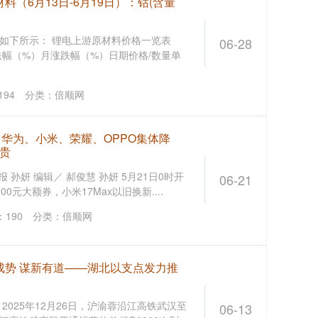
料（6月13日-6月19日）：钴(含量
如下所示： 锂电上游原材料价格一览表
06-28
跌幅（%）月涨跌幅（%）日期价格/数量单
194
分类：
倍顺网
果、华为、小米、荣耀、OPPO集体降
贵
时报 孙妍 编辑／ 郝俊慧 孙妍 5月21日0时开
06-21
元大额券，小米17Max以旧换新....
：
190
分类：
倍顺网
成势 谋新有道——湖北以支点发力推
 2025年12月26日，沪渝蓉沿江高铁武汉至
06-13