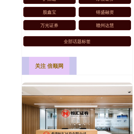
股鑫宝
镕盛融资
万光证券
赣州达慧
全部话题标签
关注 倍顺网