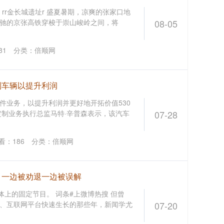
里rr rr金长城遗址r 盛夏暑期，凉爽的张家口地
驰的京张高铁穿梭于崇山峻岭之间，将
08-05
81
分类：
倍顺网
制车辆以提升利润
件业务，以提升利润并更好地开拓价值530
定制业务执行总监马特·辛普森表示，该汽车
07-28
看：
186
分类：
倍顺网
，一边被劝退一边被误解
体上的固定节目。 词条#上微博热搜 但曾
、互联网平台快速生长的那些年，新闻学尤
07-20