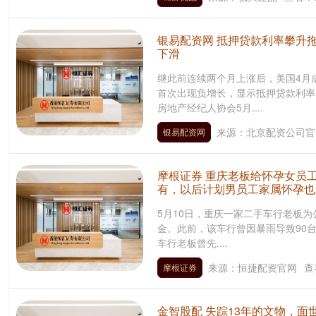
银易配资网 抵押贷款利率攀升
下滑
继此前连续两个月上涨后，美国4月
首次出现负增长，显示抵押贷款利率
房地产经纪人协会5月....
来源：北京配资公司官
银易配资网
摩根证券 重庆老板给怀孕女员工
有，以后计划男员工家属怀孕也
5月10日，重庆一家二手车行老板
金。此前，该车行曾因暴雨导致90台
车行老板曾先....
来源：恒捷配资官网
查
摩根证券
金智股配 失踪13年的文物，