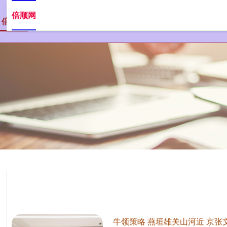
倍顺网
倍顺网
配资炒股
股票杠杆配资
牛领策略 燕垣雄关山河近 京张