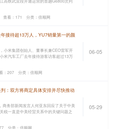
江高铁武宜段开通运营的首趟G6800次列
台
查看：
171
分类：
倍顺网
年接待超13万人，YU7销量第一的颜
日，小米集团创始人、董事长兼CEO雷军开
06-05
小米汽车工厂去年接待游客访客超过13万
看：
207
分类：
倍顺网
谈判：双方将商定具体安排并尽快推动
上，商务部新闻发言人何亚东回应了关于中美
05-29
关税一直是中美经贸关系中的关键问题之
77
分类：
倍顺网