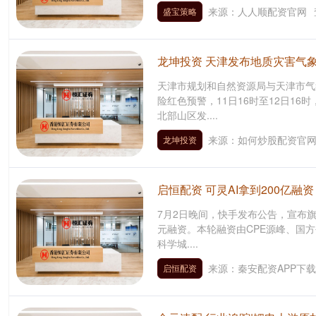
来源：人人顺配资官网
盛宝策略
龙坤投资 天津发布地质灾害气
天津市规划和自然资源局与天津市气象
险红色预警，11日16时至12日1
北部山区发....
来源：如何炒股配资官
龙坤投资
启恒配资 可灵AI拿到200亿
7月2日晚间，快手发布公告，宣布旗
元融资。本轮融资由CPE源峰、国方创
科学城....
来源：秦安配资APP下载
启恒配资