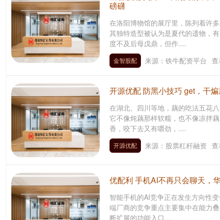
磅礴
在洛阳博物馆的展厅里，陈列着许多
其独特造型被认为是夏代的遗物，有
度不及后母戊鼎，但作....
来源：铁牛配资平台
查
金智股配
开源优配 防黑小技巧 get，
在湖北、四川等地，藕的吃法五花八
它不像炖藕那样软糯，也不像凉拌藕
香，咬下去又有嚼劲，....
来源：股票杠杆融资
查
开源优配
优配利 手机AI不再只会聊天，华
智能手机的AI竞争正在发生方向性变
端厂商的竞争重点主要集中在能力叠
断扩展的功能入口....