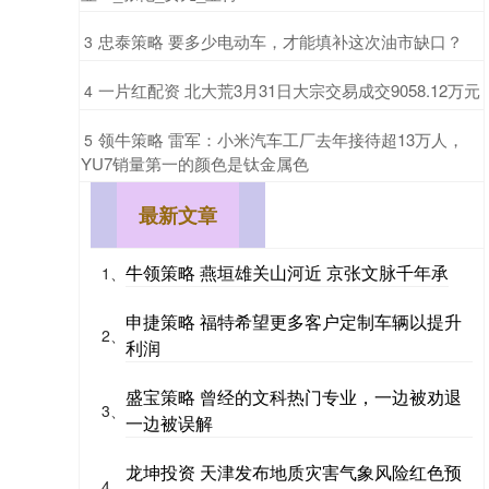
​忠泰策略 要多少电动车，才能填补这次油市缺口？
3
​一片红配资 北大荒3月31日大宗交易成交9058.12万元
4
​领牛策略 雷军：小米汽车工厂去年接待超13万人，
5
YU7销量第一的颜色是钛金属色
最新文章
牛领策略 燕垣雄关山河近 京张文脉千年承
1、
申捷策略 福特希望更多客户定制车辆以提升
2、
利润
盛宝策略 曾经的文科热门专业，一边被劝退
3、
一边被误解
龙坤投资 天津发布地质灾害气象风险红色预
4、