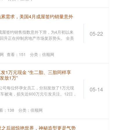
拖累需求，美国4月成屋签约销量意外
成屋签约销售指数意外下滑，为4月初以来
05-22
回升正在抑制房地产市场复苏势头。 全美
网
查看：
151
分类：
倍顺网
发1万元现金 “生二胎、三胎同样享
发放1万”
为公司每位怀孕女员工，分别发放了1万元现
05-14
车被淹，损失近600万元引发关注。12日，
看：
138
分类：
倍顺网
面世之后就惊艳世界，神秘造型更是气势