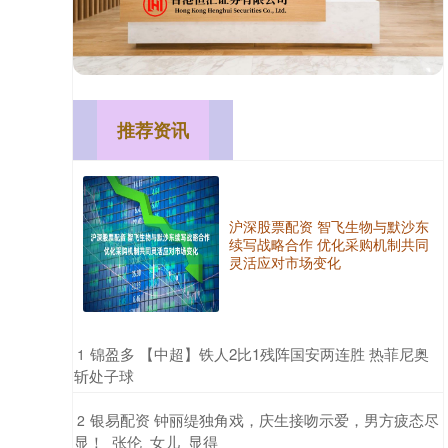
推荐资讯
沪深股票配资 智飞生物与默沙东
续写战略合作 优化采购机制共同
灵活应对市场变化
​锦盈多 【中超】铁人2比1残阵国安两连胜 热菲尼奥
1
斩处子球
​银易配资 钟丽缇独角戏，庆生接吻示爱，男方疲态尽
2
显！_张伦_女儿_显得