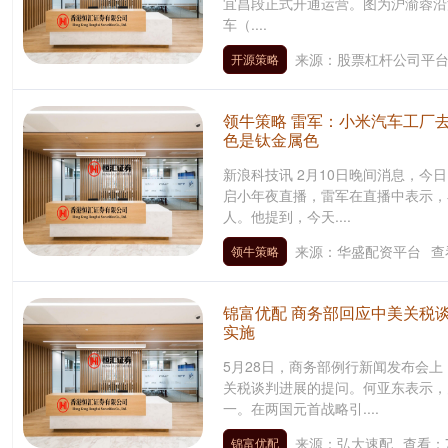
宜昌段正式开通运营。图为沪渝蓉沿
车（....
来源：股票杠杆公司平
开源策略
领牛策略 雷军：小米汽车工厂去
色是钛金属色
新浪科技讯 2月10日晚间消息，今
启小年夜直播，雷军在直播中表示，
人。他提到，今天....
来源：华盛配资平台
查
领牛策略
锦富优配 商务部回应中美关税
实施
5月28日，商务部例行新闻发布会
关税谈判进展的提问。何亚东表示，
一。在两国元首战略引....
来源：弘大速配
查看：
锦富优配