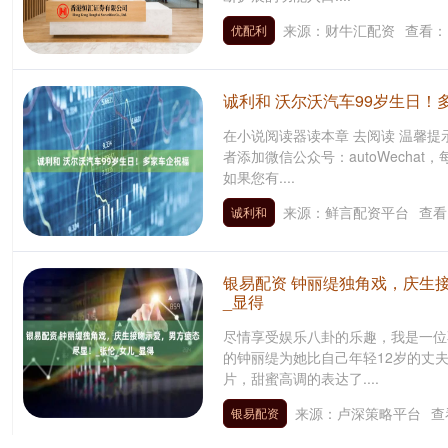
来源：财牛汇配资
查看：
优配利
诚利和 沃尔沃汽车99岁生日！
在小说阅读器读本章 去阅读 温馨提
者添加微信公众号：autoWecha
如果您有....
来源：鲜言配资平台
查看
诚利和
银易配资 钟丽缇独角戏，庆生
_显得
尽情享受娱乐八卦的乐趣，我是一位
的钟丽缇为她比自己年轻12岁的丈
片，甜蜜高调的表达了....
来源：卢深策略平台
查
银易配资