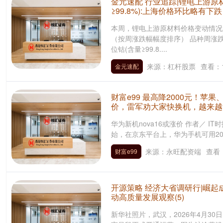
金元速配 行业追踪|锂电上游原材
≥99.8%):上海价格环比略有下跌
本周，锂电上游原材料价格变动情况
（按周涨跌幅幅度排序） 品种周涨
位钴(含量≥99.8....
来源：杠杆股票
查看：
金元速配
财富e99 最高降2000元！苹
价，雷军劝大家快换机，越来越
华为新机nova16或涨价 作者／ IT
始，在京东平台上，华为手机可用2000
来源：永旺配资端
查看
财富e99
开源策略 经济大省调研行|崛起
动高质量发展观察(5)
新华社照片，武汉，2026年4月30日