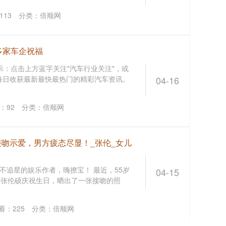
113
分类：
倍顺网
多家车企祝福
示：点击上方蓝字关注"汽车行业关注"，或
t，每日收获最新最快最热门的精彩汽车资讯。
04-16
：
92
分类：
倍顺网
接吻示爱，男方疲态尽显！_张伦_女儿
不追星的娱乐作者，嗨撩宝！ 最近，55岁
04-15
夫张伦硕庆祝生日，晒出了一张接吻的照
看：
225
分类：
倍顺网