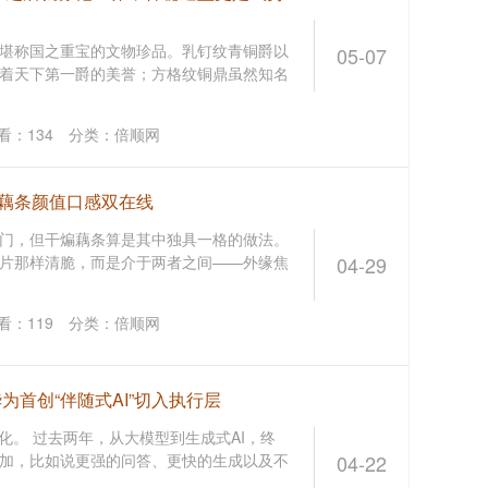
堪称国之重宝的文物珍品。乳钉纹青铜爵以
05-07
着天下第一爵的美誉；方格纹铜鼎虽然知名
看：
134
分类：
倍顺网
干煸藕条颜值口感双在线
门，但干煸藕条算是其中独具一格的做法。
片那样清脆，而是介于两者之间——外缘焦
04-29
看：
119
分类：
倍顺网
为首创“伴随式AI”切入执行层
化。 过去两年，从大模型到生成式AI，终
加，比如说更强的问答、更快的生成以及不
04-22