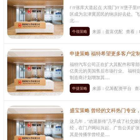
r rr张库大道起点 大境门rr rr堡子
区成为京津冀居民的纳凉好去处。飞
北....
来源：盈富优配
查看：
牛领策略
申捷策略 福特希望更多客户定
福特汽车公司正在扩大其配件和零部
亿美元的美国售后市场行业。 福特
制造商计划增加其....
来源：亿筹配资平台
查
申捷策略
盛宝策略 曾经的文科热门专业
这几年，“劝退新传”几乎成了社交媒
经，在门户网站兴起、广告公关扩张
其是传播学曾经是....