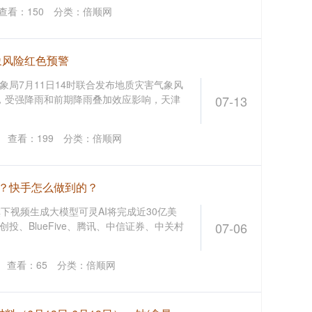
查看：
150
分类：
倍顺网
象风险红色预警
局7月11日14时联合发布地质灾害气象风
6时，受强降雨和前期降雨叠加效应影响，天津
07-13
网
查看：
199
分类：
倍顺网
融资？快手怎么做到的？
下视频生成大模型可灵AI将完成近30亿美
投、BlueFive、腾讯、中信证券、中关村
07-06
查看：
65
分类：
倍顺网