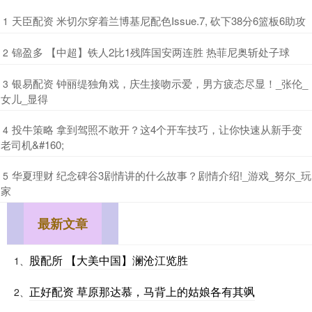
​天臣配资 米切尔穿着兰博基尼配色Issue.7, 砍下38分6篮板6助攻
1
​锦盈多 【中超】铁人2比1残阵国安两连胜 热菲尼奥斩处子球
2
​银易配资 钟丽缇独角戏，庆生接吻示爱，男方疲态尽显！_张伦_
3
女儿_显得
​投牛策略 拿到驾照不敢开？这4个开车技巧，让你快速从新手变
4
老司机&#160;
​华夏理财 纪念碑谷3剧情讲的什么故事？剧情介绍!_游戏_努尔_玩
5
家
最新文章
股配所 【大美中国】澜沧江览胜
1、
正好配资 草原那达慕，马背上的姑娘各有其飒
2、