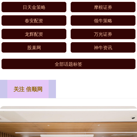
日天金策略
摩根证券
春安配资
领牛策略
龙辉配资
万光证券
股巢网
神牛资讯
全部话题标签
关注 倍顺网