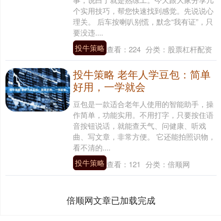
个实用技巧，帮您快速找到感觉。先说说心
理关。 后车按喇叭别慌，默念“我有证”，只
要没违....
投牛策略
查看：
224
分类：
股票杠杆配资
投牛策略 老年人学豆包：简单
好用，一学就会
豆包是一款适合老年人使用的智能助手，操
作简单，功能实用。不用打字，只要按住语
音按钮说话，就能查天气、问健康、听戏
曲、写文章，非常方便。 它还能拍照识物，
看不清的....
投牛策略
查看：
121
分类：
倍顺网
倍顺网文章已加载完成