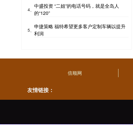
中盛投资 “二姐”的电话号码，就是全岛人
4、
的“120”
申捷策略 福特希望更多客户定制车辆以提升
5、
利润
倍顺网
友情链接：