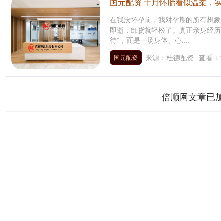
国元配资 十月怀胎看似温柔，
在我没怀孕前，我对孕期的所有想象
即逝，卸货就轻松了。真正亲身经历
待”，而是一场身体、心....
来源：杜德配资
查看：
国元配资
倍顺网文章已