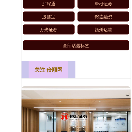
泸深通
摩根证券
股鑫宝
镕盛融资
万光证券
赣州达慧
全部话题标签
关注 倍顺网