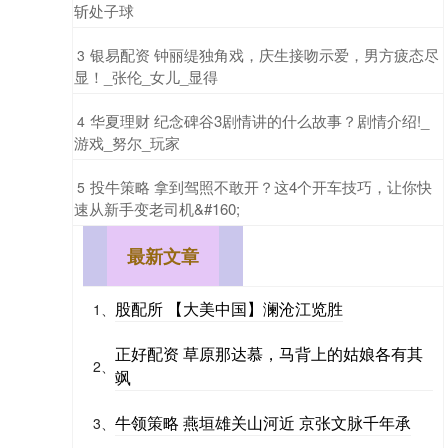
斩处子球
​银易配资 钟丽缇独角戏，庆生接吻示爱，男方疲态尽
3
显！_张伦_女儿_显得
​华夏理财 纪念碑谷3剧情讲的什么故事？剧情介绍!_
4
游戏_努尔_玩家
​投牛策略 拿到驾照不敢开？这4个开车技巧，让你快
5
速从新手变老司机&#160;
最新文章
股配所 【大美中国】澜沧江览胜
1、
正好配资 草原那达慕，马背上的姑娘各有其
2、
飒
牛领策略 燕垣雄关山河近 京张文脉千年承
3、