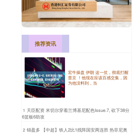
推荐资讯
宏牛操盘 伊朗 这一仗，彻底打醒
普京 ！他现在应该百感交集，因
为他没料到，当
​天臣配资 米切尔穿着兰博基尼配色Issue.7, 砍下38分
1
6篮板6助攻
​锦盈多 【中超】铁人2比1残阵国安两连胜 热菲尼奥
2