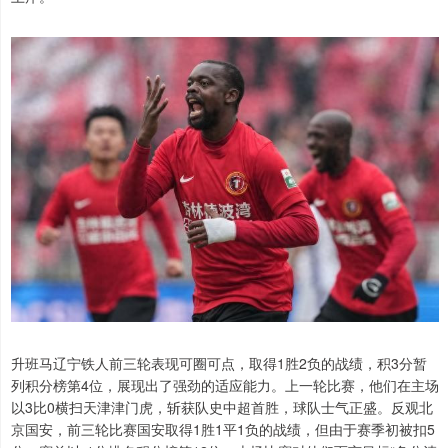
升班马辽宁铁人前三轮表现可圈可点，取得1胜2负的战绩，积3分暂
列积分榜第4位，展现出了强劲的适应能力。上一轮比赛，他们在主场
以3比0横扫天津津门虎，斩获队史中超首胜，球队士气正盛。反观北
京国安，前三轮比赛国安取得1胜1平1负的战绩，但由于赛季初被扣5