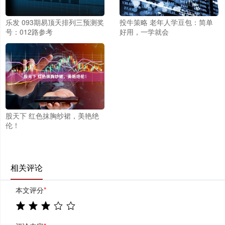
乐发 093期易顶天排列三预测奖
投牛策略 老年人学豆包：简单
号：012路参考
好用，一学就会
股天下 红色抹胸纱裙，美艳绝
伦！
相关评论
本文评分
*