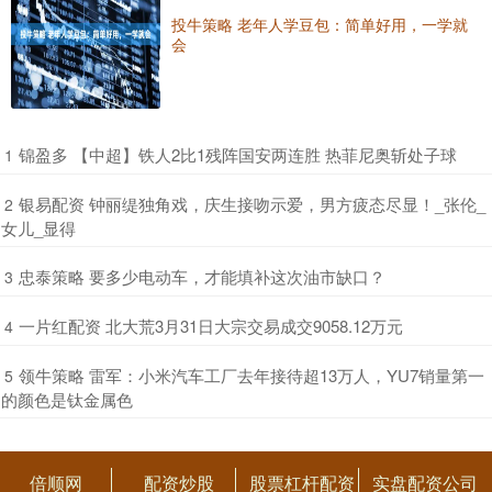
投牛策略 老年人学豆包：简单好用，一学就
会
​锦盈多 【中超】铁人2比1残阵国安两连胜 热菲尼奥斩处子球
1
​银易配资 钟丽缇独角戏，庆生接吻示爱，男方疲态尽显！_张伦_
2
女儿_显得
​忠泰策略 要多少电动车，才能填补这次油市缺口？
3
​一片红配资 北大荒3月31日大宗交易成交9058.12万元
4
​领牛策略 雷军：小米汽车工厂去年接待超13万人，YU7销量第一
5
的颜色是钛金属色
倍顺网
配资炒股
股票杠杆配资
实盘配资公司