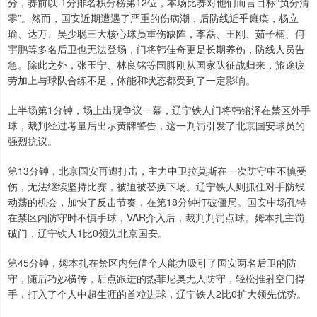
分，赛前以-1分排名积分榜第12位，本场比赛对他们而言目标“负分清
零”。然而，国安近期遭遇了严重的伤病潮，后防线近乎瘫痪，杨立
瑜、达万、吴少聪三大核心球员重伤缺阵，李磊、王刚、茹子楠、何
宇鹏等多名后卫也无法登场，门将韩佳奇更是长期养伤，防线人员告
急。除此之外，张玉宁、林良铭等国脚刚从国家队征战归来，旅途疲
劳加上与球队合练不足，体能和状态都受到了一定影响。
上半场第1分钟，场上出现争议一幕，辽宁铁人门将韩镕泽在禁区外手
球，裁判经过考量后出示黄牌警告，这一判罚引发了北京国安球员的
强烈抗议。
第13分钟，北京国安再遭打击，主力中卫拉莫斯在一次防守中不慎受
伤，无法继续坚持比赛，被迫被替换下场。辽宁铁人则抓住对手防线
动荡的机会，加快了反击节奏，在第18分钟打破僵局。国安中场孔特
在禁区内防守时不慎手球，VAR介入后，裁判判罚点球。姆本扎主罚
破门，辽宁铁人1比0领先北京国安。
第45分钟，姆本扎在禁区内凭借个人能力吸引了国安两名后卫的防
守，随后巧妙横传，后点跟进的热菲尼奥无人防守，轻松推射空门得
手，打入了个人中超生涯的首粒进球，辽宁铁人2比0扩大领先优势。