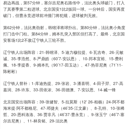
易边再战，第57分钟，塞尔吉尼奥右路传中，法比奥头球破门，打入
了其赛季第二粒进球。北京国安1比2扳回一球。一分钟后，国安再度
破门，但曹永竞进球前冲撞门将犯规，进球被判无效。
第62分钟，法比奥劲射，韩镕泽将球扑出。第80分钟，法比奥小角度
打门击中门柱。第84分钟，姆本扎突入禁区但打高了。最终，北京国
安客场1比2不敌辽宁铁人三轮不胜。
辽宁铁人出场阵容：21-韩镕泽、5-迪力穆拉提、6-瓦吉奇、26-元敏
诚、35-李浩然、8-严鼎皓（60’7-安以恩）、10-邦本宜裕、15-费利
佩、18-李提香、9-姆本扎（90’17-田玉达）、47-热菲尼奥（71’11-
陈彬彬）
辽宁铁人替补：1-库迪热提、29-张岩、3-潘喜明、4-田子羿、27-高
嘉润、28-许东、33-田依浓、36-田德澳、7-安以恩、14-臧一锋
北京国安出场阵容：39-张健智、5-拉莫斯（12' 26-柏杨）24-阿不都
海米提·阿不都格尼、47-邓捷夫（46’35-江文豪）、8-孔特、10-张稀
哲、20-恩科洛洛、36-贾非凡（46’37-曹永竞）、9-张玉宁（46’7-塞
尔吉尼奥）、11-林良铭、29-法比奥