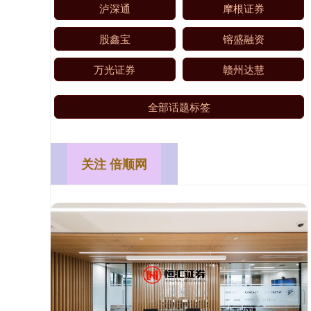
泸深通
摩根证券
股鑫宝
镕盛融资
万光证券
赣州达慧
全部话题标签
关注 倍顺网