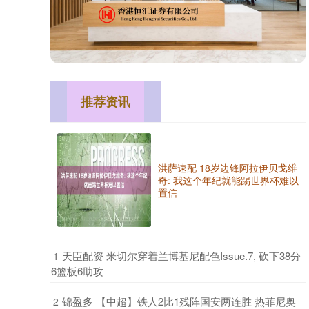
推荐资讯
洪萨速配 18岁边锋阿拉伊贝戈维
奇: 我这个年纪就能踢世界杯难以
置信
​天臣配资 米切尔穿着兰博基尼配色Issue.7, 砍下38分
1
6篮板6助攻
​锦盈多 【中超】铁人2比1残阵国安两连胜 热菲尼奥
2