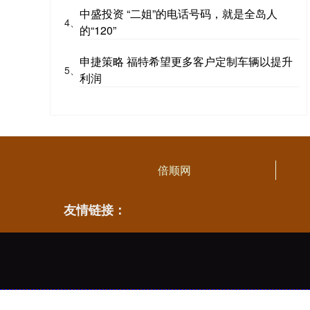
中盛投资 “二姐”的电话号码，就是全岛人
4、
的“120”
申捷策略 福特希望更多客户定制车辆以提升
5、
利润
倍顺网
友情链接：