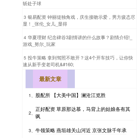
斩处子球
​银易配资 钟丽缇独角戏，庆生接吻示爱，男方疲态尽
3
显！_张伦_女儿_显得
​华夏理财 纪念碑谷3剧情讲的什么故事？剧情介绍!_
4
游戏_努尔_玩家
​投牛策略 拿到驾照不敢开？这4个开车技巧，让你快
5
速从新手变老司机&#160;
最新文章
股配所 【大美中国】澜沧江览胜
1、
正好配资 草原那达慕，马背上的姑娘各有其
2、
飒
牛领策略 燕垣雄关山河近 京张文脉千年承
3、