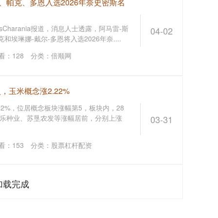
弗斯、帕克、多恩入选2026年奈史密斯名
sCharania报道，消息人士透露，阿马雷-斯
04-02
埃琳娜-戴尔-多恩将入选2026年奈....
看：
128
分类：
倍顺网
，玉米概念涨2.22%
22%，位居概念板块涨幅第5，板块内，28
乐种业、苏垦农发等涨幅居前，分别上涨
03-31
看：
153
分类：
股票杠杆配资
加载完成