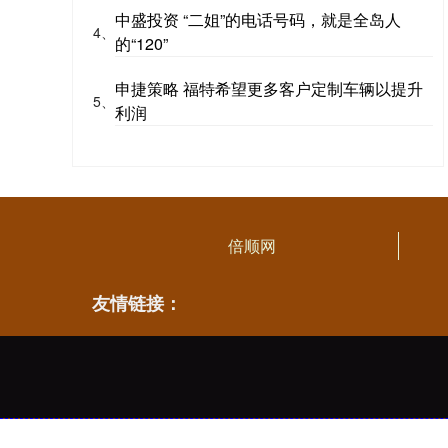
中盛投资 “二姐”的电话号码，就是全岛人
4、
的“120”
申捷策略 福特希望更多客户定制车辆以提升
5、
利润
倍顺网
友情链接：