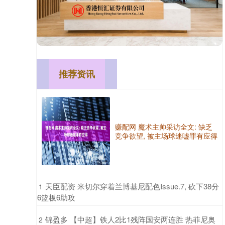
推荐资讯
赚配网 魔术主帅采访全文: 缺乏
竞争欲望, 被主场球迷嘘罪有应得
​天臣配资 米切尔穿着兰博基尼配色Issue.7, 砍下38分
1
6篮板6助攻
​锦盈多 【中超】铁人2比1残阵国安两连胜 热菲尼奥
2