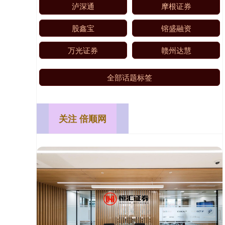
泸深通
摩根证券
股鑫宝
镕盛融资
万光证券
赣州达慧
全部话题标签
关注 倍顺网