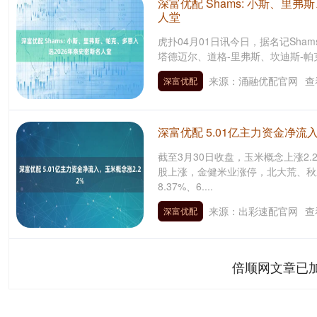
深富优配 Shams: 小斯、里
人堂
虎扑04月01日讯今日，据名记Sham
塔德迈尔、道格-里弗斯、坎迪斯-帕克和
来源：涌融优配官网
查
深富优配
深富优配 5.01亿主力资金净流入
截至3月30日收盘，玉米概念上涨2.
股上涨，金健米业涨停，北大荒、秋
8.37%、6....
来源：出彩速配官网
查
深富优配
倍顺网文章已