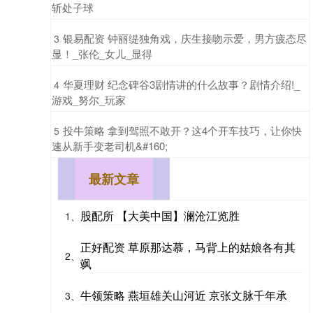
斩处子球
​银易配资 钟丽缇独角戏，庆生接吻示爱，男方疲态尽
3
显！_张伦_女儿_显得
​华夏理财 纪念碑谷3剧情讲的什么故事？剧情介绍!_
4
游戏_努尔_玩家
​投牛策略 拿到驾照不敢开？这4个开车技巧，让你快
5
速从新手变老司机&#160;
最新文章
股配所 【大美中国】澜沧江览胜
1、
正好配资 草原那达慕，马背上的姑娘各有其
2、
飒
牛领策略 燕垣雄关山河近 京张文脉千年承
3、