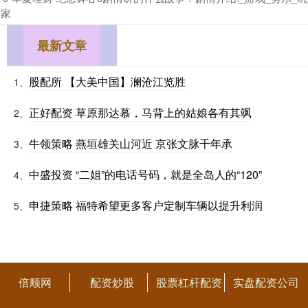
家
最新文章
股配所 【大美中国】澜沧江览胜
1、
正好配资 草原那达慕，马背上的姑娘各有其飒
2、
牛领策略 燕垣雄关山河近 京张文脉千年承
3、
中盛投资 “二姐”的电话号码，就是全岛人的“120”
4、
申捷策略 福特希望更多客户定制车辆以提升利润
5、
倍顺网
配资炒股
股票杠杆配资
实盘配资公司