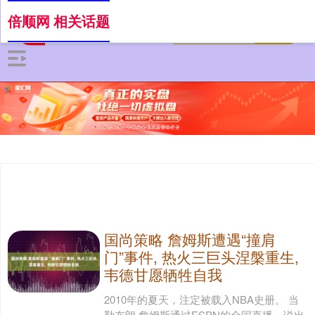
倍顺网 相关话题
国尚策略 詹姆斯遭遇“撞肩
门”事件, 热火三巨头涅槃重生,
韦德甘愿牺牲自我
2010年的夏天，注定被载入NBA史册。 当
勒布朗·詹姆斯通过ESPN的全国直播，说出