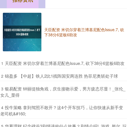
天臣配资 米切尔穿着兰博基尼配色Issue.7, 砍
下38分6篮板6助攻
​天臣配资 米切尔穿着兰博基尼配色Issue.7, 砍下38分6篮板6助攻
1
​锦盈多 【中超】铁人2比1残阵国安两连胜 热菲尼奥斩处子球
2
​银易配资 钟丽缇独角戏，庆生接吻示爱，男方疲态尽显！_张伦_
3
女儿_显得
​投牛策略 拿到驾照不敢开？这4个开车技巧，让你快速从新手变
4
老司机&#160;
​华夏理财 纪念碑谷3剧情讲的什么故事？剧情介绍!_游戏_努尔_玩
5