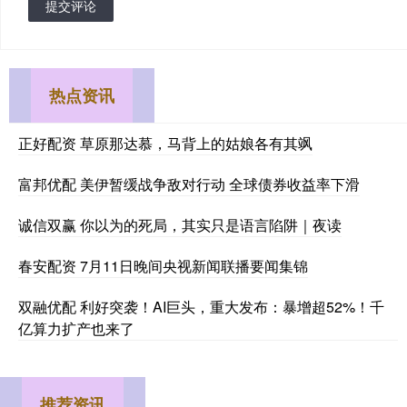
提交评论
热点资讯
正好配资 草原那达慕，马背上的姑娘各有其飒
富邦优配 美伊暂缓战争敌对行动 全球债券收益率下滑
诚信双赢 你以为的死局，其实只是语言陷阱｜夜读
春安配资 7月11日晚间央视新闻联播要闻集锦
双融优配 利好突袭！AI巨头，重大发布：暴增超52%！千
亿算力扩产也来了
推荐资讯