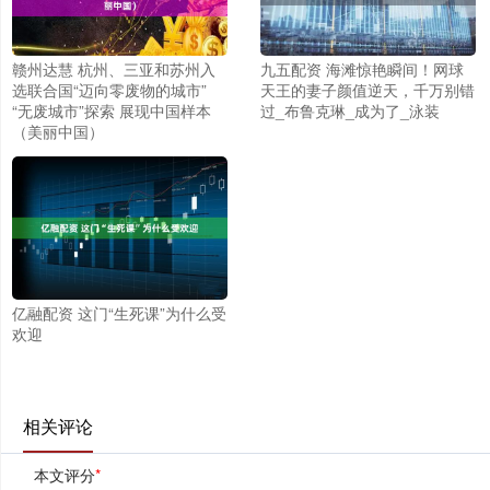
赣州达慧 杭州、三亚和苏州入
九五配资 海滩惊艳瞬间！网球
选联合国“迈向零废物的城市”
天王的妻子颜值逆天，千万别错
“无废城市”探索 展现中国样本
过_布鲁克琳_成为了_泳装
（美丽中国）
亿融配资 这门“生死课”为什么受
欢迎
相关评论
本文评分
*