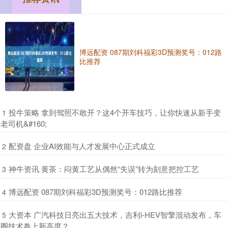
博远配资 087期刘科福彩3D预测奖号：012路
比推荐
​投牛策略 拿到驾照不敢开？这4个开车技巧，让你快速从新手变
1
老司机&#160;
​配资盘 企业AI效能与人才发展中心正式成立
2
​神牛资讯 黄茶：闷黄工艺从偶然“失误”转为刻意把控工艺
3
​博远配资 087期刘科福彩3D预测奖号：012路比推荐
4
​大资本 广汽科技日亮出五大技术，吉利i-HEV智擎混动发布，车
5
圈技术卷上新高度？