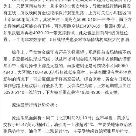
为主，只是区间被放大，且多空拉扯频次增多，导致短线行情尚且没
有主线，所以晚间黄金也继续保持观望思路，上方可关注小时图区间
上沿5050附近压力，其次关注上周高点5090-5100一带争夺，而下方
支撑晚间或可能会有下移，可先看跳空缺口4970-65一带回补测试，
如果跌破则再看4930-20一带支撑测试，此处也是目前5日线所处位
置，上半周非农数据前，5日线得失也会对市场情绪构成很大的影响。
操作上，早盘黄金保守者还是选择观望，规避目前市场情绪不稳
定，多空都难以形成气候，以及市场可能会陷入等待非农预期的谨慎
局面中，这对操作上都是无益的。而激进则还是可围绕小区间5050-
4940，大区间5100-4900进行短线低多高空，在基本面没有意外消息
影响的情况下，可适度侧重于择高空尝试。综合来看，黄金今日短线
操作思路上建议以回踩低多为主，反弹高空为辅，上方短期重点关注
5090-5140一线阻力，下方短期重点关注4980-4930一线支撑。
原油最新行情趋势分析：
原油消息面解析：周二（北京时间2月10日）亚市早盘，美原油
交投于64.47美元/桶附近，油价周一上涨超过1%，主要受地缘政治紧
张局势推动。油价周一上涨超过1%，主要受地缘政治紧张局势推动。