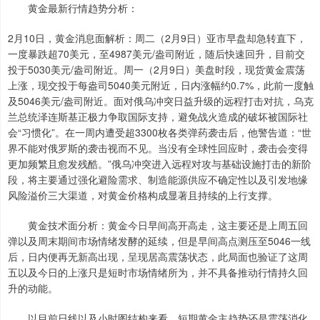
黄金最新行情趋势分析：
2月10日，黄金消息面解析：周二（2月9日）亚市早盘却急转直下，
一度暴跌超70美元，至4987美元/盎司附近，随后快速回升，目前交
投于5030美元/盎司附近。周一（2月9日）美盘时段，现货黄金震荡
上涨，现交投于每盎司5040美元附近，日内涨幅约0.7%，此前一度触
及5046美元/盎司附近。面对俄乌冲突日益升级的远程打击对抗，乌克
兰总统泽连斯基正极力争取国际支持，避免战火造成的破坏被国际社
会“习惯化”。在一周内遭受超3300枚各类弹药袭击后，他警告道：“世
界不能对俄罗斯的袭击视而不见。当没有全球性回应时，袭击会变得
更加频繁且愈发残酷。”俄乌冲突进入远程对攻与基础设施打击的新阶
段，将主要通过强化避险需求、制造能源供应不确定性以及引发地缘
风险溢价三大渠道，对黄金价格构成显著且持续的上行支撑。
黄金技术面分析：黄金今日早间高开高走，这主要还是上周五回
弹以及周末期间市场情绪发酵的延续，但是早间高点测压至5046一线
后，日内便再无新高出现，呈现居高震荡状态，此局面也验证了这周
五以及今日的上涨只是短时市场情绪所为，并不具备推动行情持久回
升的动能。
以目前日线以及小时图结构来看，短期黄金主趋势还是震荡消化