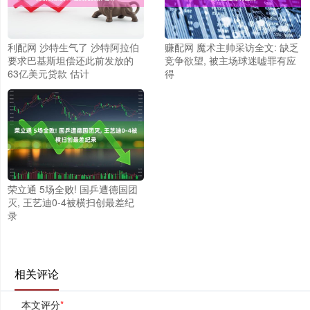
利配网 沙特生气了 沙特阿拉伯
赚配网 魔术主帅采访全文: 缺乏
要求巴基斯坦偿还此前发放的
竞争欲望, 被主场球迷嘘罪有应
63亿美元贷款 估计
得
荣立通 5场全败! 国乒遭德国团
灭, 王艺迪0-4被横扫创最差纪
录
相关评论
本文评分
*