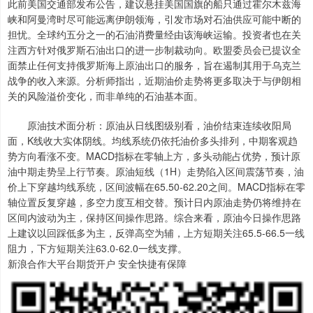
此前美国交通部发布公告，建议悬挂美国国旗的船只通过霍尔木兹海
峡和阿曼湾时尽可能远离伊朗领海，引发市场对石油供应可能中断的
担忧。全球约五分之一的石油消费量经由该海峡运输。投资者也在关
注西方针对俄罗斯石油出口的进一步制裁动向。欧盟委员会已提议全
面禁止任何支持俄罗斯海上原油出口的服务，旨在遏制其用于乌克兰
战争的收入来源。分析师指出，近期油价走势将更多取决于与伊朗相
关的风险溢价变化，而非单纯的石油基本面。
原油技术面分析：原油从日线图级别看，油价结束连续收阳局
面，K线收大实体阴线。均线系统仍依托油价多头排列，中期客观趋
势方向看涨不变。MACD指标在零轴上方，多头动能占优势，预计原
油中期走势呈上行节奏。原油短线（1H）走势陷入区间震荡节奏，油
价上下穿越均线系统，区间波幅在65.50-62.20之间。MACD指标在零
轴位置反复穿越，多空力度互相交替。预计日内原油走势仍将维持在
区间内波动为主，保持区间操作思路。综合来看，原油今日操作思路
上建议以回踩低多为主，反弹高空为辅，上方短期关注65.5-66.5一线
阻力，下方短期关注63.0-62.0一线支撑。
新浪合作大平台期货开户 安全快捷有保障