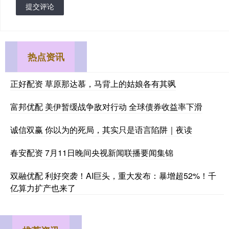
提交评论
热点资讯
正好配资 草原那达慕，马背上的姑娘各有其飒
富邦优配 美伊暂缓战争敌对行动 全球债券收益率下滑
诚信双赢 你以为的死局，其实只是语言陷阱｜夜读
春安配资 7月11日晚间央视新闻联播要闻集锦
双融优配 利好突袭！AI巨头，重大发布：暴增超52%！千
亿算力扩产也来了