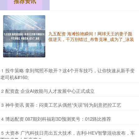
推荐资讯
九五配资 海滩惊艳瞬间！网球天王的妻子颜
值逆天，千万别错过_布鲁克琳_成为了_泳装
​投牛策略 拿到驾照不敢开？这4个开车技巧，让你快速从新手变
1
老司机&#160;
​配资盘 企业AI效能与人才发展中心正式成立
2
​神牛资讯 黄茶：闷黄工艺从偶然“失误”转为刻意把控工艺
3
​博远配资 087期刘科福彩3D预测奖号：012路比推荐
4
​大资本 广汽科技日亮出五大技术，吉利i-HEV智擎混动发布，车
5