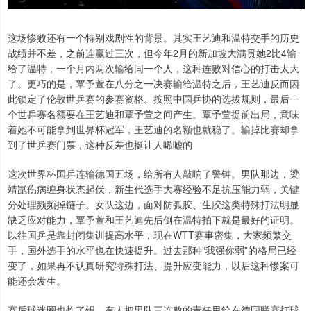
这场惨败还有一个特别戏剧性的背景。其实王艺迪和温特交手的历史
战绩并不差，之前连赢过三次，但今年2月的新加坡大满贯她2比4输
给了温特，一个月内两次输给同一个人，这种连败对信心的打击太大
了。更巧的是，覃予萱在八分之一决赛输给温特之后，王艺迪反而因
此锁定了伦敦世乒赛的参赛资格。按照中国乒协的选拔规则，最后一
个世乒赛名额要在王艺迪和覃予萱之间产生。覃予萱提前出局，意味
着她不可能拿到世界杯冠军，王艺迪的名额也就稳了。输掉比赛却拿
到了世乒赛门票，这种反差也挺让人唏嘘的
这次世界杯国乒连输德国五场，给所有人敲响了警钟。男队那边，梁
靖崑伤病缠身状态起伏，新生代选手大赛经验不足抗压能力弱，关键
分处理频频掉链子。女队这边，面对防弧胶、生胶这类特殊打法明显
缺乏应对能力，覃予萱和王艺迪先后倒在温特拍下就是最好的证明。
以往国乒是靠封闭集训提高水平，现在WTT赛事密集，大家频繁交
手，国外选手的水平也在快速提升。过去那种“我强你弱”的格局已经
变了，如果再不认真研究特殊打法、提升应变能力，以后这种惨案可
能还会发生。
赛后球迷圈也炸了锅。有人把男队三连败的责任甩给在德国联赛打球