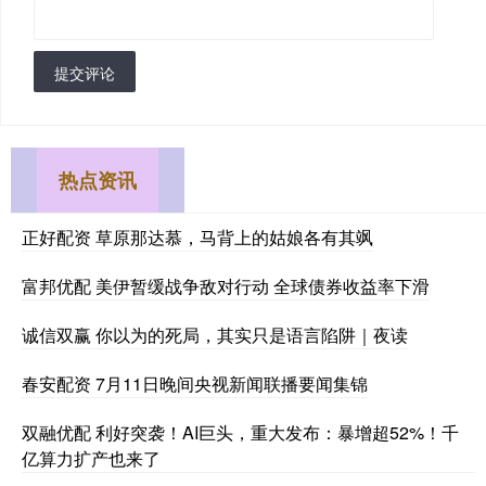
提交评论
热点资讯
正好配资 草原那达慕，马背上的姑娘各有其飒
富邦优配 美伊暂缓战争敌对行动 全球债券收益率下滑
诚信双赢 你以为的死局，其实只是语言陷阱｜夜读
春安配资 7月11日晚间央视新闻联播要闻集锦
双融优配 利好突袭！AI巨头，重大发布：暴增超52%！千
亿算力扩产也来了