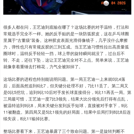
很多人都在问，王艺迪到底输在哪了？这场比赛的对手温特，打法和
常规选手完全不一样。她的反手贴的是一块防弧胶皮，这在乒乓球圈
里属于“古董级”装备。这种胶皮表面光滑得像镜子，几乎没什么摩擦
力，弹性也只有常规反胶的三到五成。当王艺迪习惯性拉出高质量弧
圈球时，温特反手轻轻一挡，球上带的旋转瞬间就没了，过台后不
转、不走，还往下坠，这让王艺迪完全对不上点。简单来说，王艺迪
就像拿着重锤去打棉花，力气全被卸掉了。
这场比赛的进程也特别能说明问题。第一局王艺迪一上来就0比4落
后，后面虽然追到6比7，但关键分处理不好，7比11丢了。第二局又
是0比5挖坑，追到9比10后对手发长球直接得分，9比11再丢一局。第
三局最可惜，王艺迪一度7比3领先，结果大比分领先后打得有点乱，
被温特追到9比8，局末关键分发到反手短球，直接被对手拿下，9比
11被翻盘。第四局又是5比1领先的好局面，结果中后局打到8比8后连
续失误，8比11输掉比赛。
整场比赛看下来，王艺迪暴露了三个致命问题。第一是旋转判断不