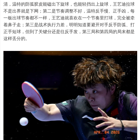
清，温特的防弧胶皮能磕出下旋球，也能轻挡出上旋球，王艺迪拉球
不是出界就是下网；第二是节奏调整不好，温特反手慢、正手凶，每
一板出球节奏都不一样，王艺迪就喜欢在一个节奏里打球，完全被牵
着鼻子走；第三是战术执行力差，明明知道要避开对手反手防弧、打
正手短球，但到了关键分还是往反手发，第三局和第四局的局末都是
这样丢分的。