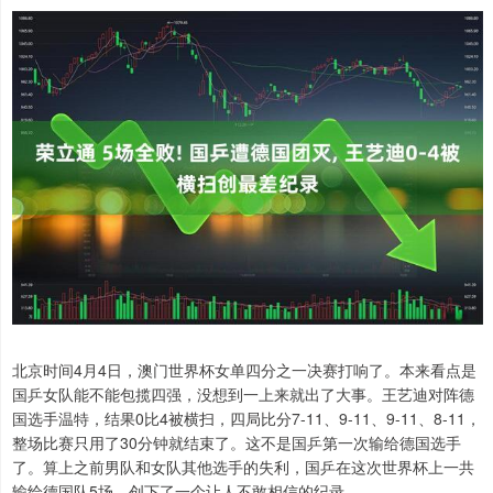
北京时间4月4日，澳门世界杯女单四分之一决赛打响了。本来看点是
国乒女队能不能包揽四强，没想到一上来就出了大事。王艺迪对阵德
国选手温特，结果0比4被横扫，四局比分7-11、9-11、9-11、8-11，
整场比赛只用了30分钟就结束了。这不是国乒第一次输给德国选手
了。算上之前男队和女队其他选手的失利，国乒在这次世界杯上一共
输给德国队5场，创下了一个让人不敢相信的纪录。