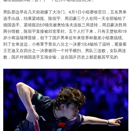
男队那边早在几天前就爆了大冷门。4月1日小组赛收官日，五名男单
选手出战，结果梁靖崑、陈垣宇、周启豪三个人在同一天全部输给了
德国选手。梁靖崑2比0领先被奥恰洛夫连扳三局逆转，周启豪决胜局
两分惜败，陈垣宇直接被邱党零封。五个人打下来，只有王楚钦和19
岁小将温瑞博晋级，创下了国乒男单近年来世界杯最差小组赛战绩。
到了女单这边，小将覃予萱在八分之一决赛1比4输给了温特，紧接着
王艺迪又在四分之一决赛被同一个对手横扫。男队三连败，女队两连
败，国乒对德国选手五场全输，这在国乒历史上都是极其罕见的